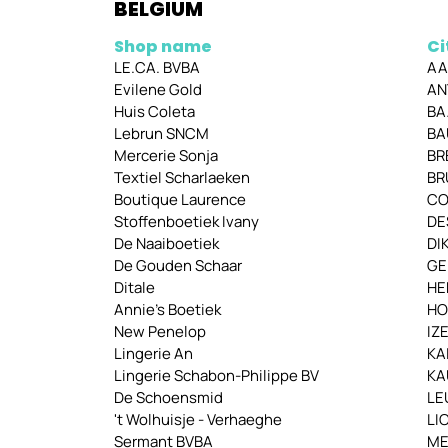
BELGIUM
Shop name
Ci
LE.CA. BVBA
AA
Evilene Gold
AN
Huis Coleta
BA
Lebrun SNCM
BA
Mercerie Sonja
BR
Textiel Scharlaeken
BR
Boutique Laurence
CO
Stoffenboetiek Ivany
DE
De Naaiboetiek
DI
De Gouden Schaar
GE
Ditale
HE
Annie's Boetiek
HO
New Penelop
IZ
Lingerie An
KA
Lingerie Schabon-Philippe BV
KA
De Schoensmid
LE
't Wolhuisje - Verhaeghe
LI
Sermant BVBA
ME