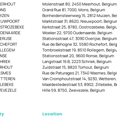
ERHOUT
Molenstraat 80, 2450 Meerhout, Belgium
ONS
Grand Rue 81, 7000, Mons, Belgium
IZEN
Bonheidensteenweg 15, 2812 Muizen, Be
EUWPOORT
Marktstraat 31, 8620, Nieuwpoort, Belgiu
STROZEBEKE
Kerkstraat 25, 8780, Oostrozebeke, Belg
DENAARDE
Woeker 22, 9700 Oudenaarde, Belgium
ERIJSE
Stationsstraat 47, 3090 Overijse, Belgium
CHEFORT
Rue de Behogne 32, 5580 Rochefort, Bel
LLEGEM
Tombroekstraat 19, 8510 Rollegem, Belg
NSE
Stationsstraat 20, 9600 Ronse, Belgium
HRIEK
Langstraat 16 B, 2223 Schriek, Belgium
RHOUT
Zuidstraat 15, 8820 Torhout, Belgium
SMES
Rue de Paturages 21, 7340 Wasmes, Belg
TTEREN
Van Cromphoutstraat 14, 9230, Wetteren
LLEBEKE
Maaldestedestraat 53, 8902, Zillebeke, 
EVEZELE
Hille 59, 8750, Zwevezele, Belgium
ty
Location