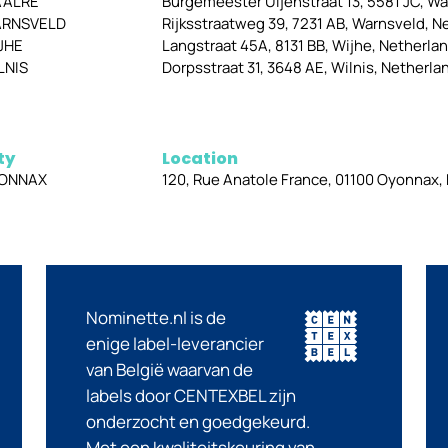
ALRE
Burgemeester Uijenstraat 13, 5581 JC, Wa
RNSVELD
Rijksstraatweg 39, 7231 AB, Warnsveld, N
JHE
Langstraat 45A, 8131 BB, Wijhe, Netherla
LNIS
Dorpsstraat 31, 3648 AE, Wilnis, Netherla
ty
Location
ONNAX
120, Rue Anatole France, 01100 Oyonnax,
Nominette.nl is de
enige label-leverancier
van België waarvan de
labels door CENTEXBEL zijn
onderzocht en goedgekeurd.
Met een kwaliteitskeuring van