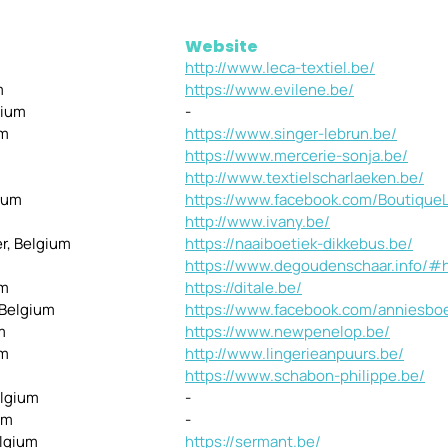
Website
http://www.leca-textiel.be/
m
https://www.evilene.be/
gium
-
um
https://www.singer-lebrun.be/
https://www.mercerie-sonja.be/
http://www.textielscharlaeken.be/
gium
https://www.facebook.com/Boutique
http://www.ivany.be/
r, Belgium
https://naaiboetiek-dikkebus.be/
https://www.degoudenschaar.info/
um
https://ditale.be/
 Belgium
https://www.facebook.com/anniesboe
m
https://www.newpenelop.be/
um
http://www.lingerieanpuurs.be/
https://www.schabon-philippe.be/
elgium
-
um
-
elgium
https://sermant.be/