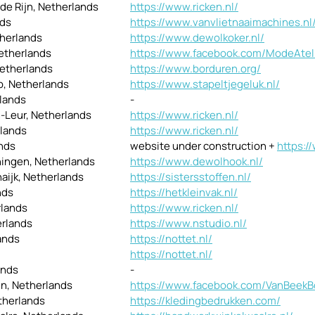
de Rijn, Netherlands
https://www.ricken.nl/
nds
https://www.vanvlietnaaimachines.nl
therlands
https://www.dewolkoker.nl/
Netherlands
https://www.facebook.com/ModeAteli
Netherlands
https://www.borduren.org/
p, Netherlands
https://www.stapeltjegeluk.nl/
rlands
-
n-Leur, Netherlands
https://www.ricken.nl/
rlands
https://www.ricken.nl/
nds
website under construction +
https:
ningen, Netherlands
https://www.dewolhook.nl/
haijk, Netherlands
https://sistersstoffen.nl/
nds
https://hetkleinvak.nl/
rlands
https://www.ricken.nl/
erlands
https://www.nstudio.nl/
lands
https://nottet.nl/
https://nottet.nl/
ands
-
en, Netherlands
https://www.facebook.com/VanBeekB
etherlands
https://kledingbedrukken.com/