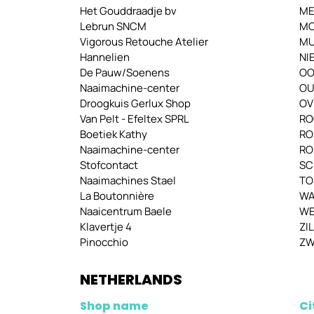
Het Gouddraadje bv
ME
Lebrun SNCM
M
Vigorous Retouche Atelier
MU
Hannelien
NI
De Pauw/Soenens
OO
Naaimachine-center
OU
Droogkuis Gerlux Shop
OV
Van Pelt - Efeltex SPRL
RO
Boetiek Kathy
RO
Naaimachine-center
RO
Stofcontact
SC
Naaimachines Stael
TO
La Boutonnière
WA
Naaicentrum Baele
WE
Klavertje 4
ZI
Pinocchio
ZW
NETHERLANDS
Shop name
Ci