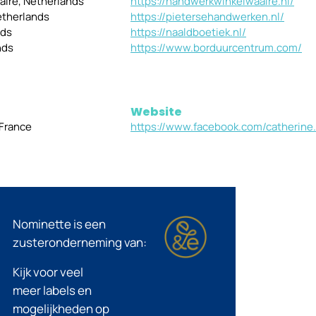
alre, Netherlands
https://handwerkwinkelwaalre.nl/
etherlands
https://pietersehandwerken.nl/
nds
https://naaldboetiek.nl/
nds
https://www.borduurcentrum.com/
Website
 France
https://www.facebook.com/catherine.
Nominette is een
zusteronderneming van:
Kijk voor veel
meer labels en
mogelijkheden op