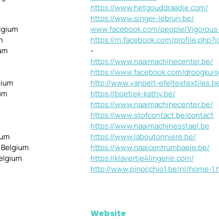
https://www.hetgouddraadje.com/
https://www.singer-lebrun.be/
lgium
www.facebook.com/people/Vigorous-
m
https://m.facebook.com/profile.ph
ium
-
https://www.naaimachinecenter.be/
https://www.facebook.com/droogkuis
gium
http://www.vanpelt-efeltextextiles.b
ium
https://boetiek-kathy.be/
https://www.naaimachinecenter.be/
https://www.stofcontact.be/contact
https://www.naaimachinesstael.be
ium
https://www.laboutonniere.be/
, Belgium
https://www.naaicentrumbaele.be/
Belgium
https://klavertje4lingerie.com/
http://www.pinocchio1.be/nl/home-1.
Website