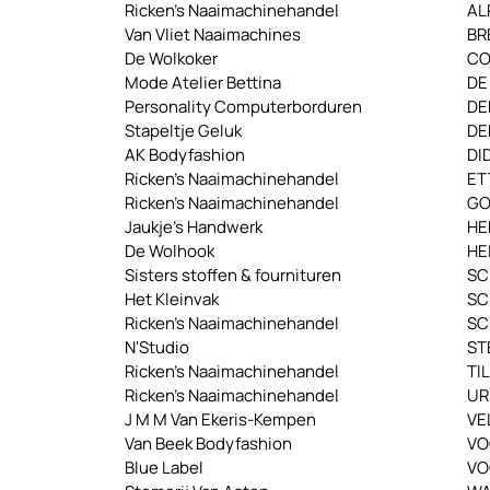
Ricken's Naaimachinehandel
AL
Van Vliet Naaimachines
BR
De Wolkoker
CO
Mode Atelier Bettina
DE
Personality Computerborduren
DE
Stapeltje Geluk
DE
AK Bodyfashion
DI
Ricken's Naaimachinehandel
ET
Ricken's Naaimachinehandel
G
Jaukje's Handwerk
HE
De Wolhook
HE
Sisters stoffen & fournituren
SC
Het Kleinvak
SC
Ricken's Naaimachinehandel
SC
N'Studio
ST
Ricken's Naaimachinehandel
TI
Ricken's Naaimachinehandel
UR
J M M Van Ekeris-Kempen
VE
Van Beek Bodyfashion
VO
Blue Label
VO