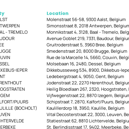
ty
Location
LST
Molenstraat 56-58, 9300 Aalst, Belgium
TWERPEN
Simonsstraat 8, 2018 Antwerpen, Belgiu
AL - TREMELO
Monnikstraat 4, 3128, Baal - Tremelo, Bel
UDOUR
Avenue Goblet 219, 7331, Baudour, Belgi
EE
Gruitroderstraat 5, 3960 Bree, Belgium
UGGE
Smedenstraat 20, 8000 Brugge, Belgium
UVIN
Rue de la Marcelle 14, 5660, Couvin, Bel
SSEL
Molsebaan 16, 2480, Dessel, Belgium
KKEBUS-IEPER
Dikkebusseweg 534, 8900, Dikkebus-Iepe
NT
Ledebergstraat 4, 9050, Gent, Belgium
RENTHOUT
Jodenstraat 22, 2270 Herenthout, Belgi
OGSTRATEN
Heilig Bloedlaan 267, 2320, Hoogstraten,
EGEM
Vijfwegenstraat 22, 8870 Izegem, Belgiu
LFORT/PUURS
Schipstraat 7, 2870, Kalfort/Puurs, Belgi
ULILLE (BOCHOLT)
Kaulillerdorp 18, 3950, Kaulille, Belgium
UVEN
Vital Decosterstraat 22, 3000, Leuven, B
CHTERVELDE
Statiestraat 62, 8810 Lichtervelde, Belgi
ERBEKE
St. Berlindisstraat 17, 9402, Meerbeke, B