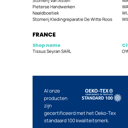
Stomerij Van Asten
WA
Pieterse Handwerken
WA
Naaldboetiek
WI
Stomerij Kledingreparatie De Witte Roos
WI
FRANCE
Shop name
Ci
Tissus Seyran SARL
OY
Al onze
producten
zijn
gecertificeerd met het Oeko-Tex
standaard 100 kwaliteitsmerk.