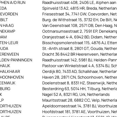
PHEN A/D RIJN
Raadhuisstraat 408, 2406 LE, Alphen aan 
EDA
Spinveld 13 A2, 4815 HR, Breda, Netherla
EVORDEN
Friesestraat 34, 7741 GW, Coevorden, Ne
 BILT
Burg. de Withstraat 15, 3732 EH, De Bilt, 
N HAAG
Van Geenstraat 108, 2571 DB, Den Haag, 
NEKAMP
Ootmarsumsestraat 2, 7591 EP, Denekam
DAM
Oranjestraat 4-A, 6942 BD, Didam, Nethe
TEN-LEUR
Bisschopsmolenstraat 115, 4876 AJ, Ette
OUDA
St.-Anth.straat 8, 2801 GT, Gouda, Nethe
ERENVEEN
Dracht 36 8442 BR Heerenveen, Netherla
LDEN-PANNINGEN
Raadhuisstraat 142, 5981 BJ, Helden-Pan
HAIJK
Pastoor van Winkelstraat 4 A, 5374 BJ, Sc
HALKHAAR
Oerdijk 80, 7433 AD, Schalkhaar, Netherla
HOONHOVEN
Haven 28, 2871 CN, Schoonhoven, Nethe
EENWIJK
Doelenstraat 8, 8331 HZ, Steenwijk, Neth
LBURG
Besterdring 63, 5014 HH, Tilburg, Nether
K
Nagel 52 A, 8321 RG, Urk, Netherlands
LP
Mauritsstraat 28, 6882 CC, Velp, Netherl
ORTHUIZEN
Apeldoornsestraat 14, 3781 BJ, Voorthuiz
ORTHUIZEN
Hoofdstraat 181, 3781 AE, Voorthuizen, N