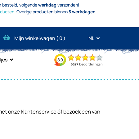
r besteld, volgende
werkdag
verzonden!
oducten
.
Overige producten binnen
5 werkdagen
Mijn winkelwagen (
0
)
NL
jes
met onze klantenservice óf bezoek een van