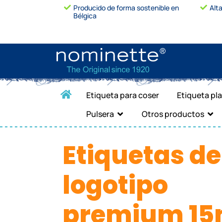
Producido de forma sostenible en
Alt
Bélgica
Etiqueta para coser
Etiqueta pl
Pulsera
Otros productos
Etiquetas de
logotipo
premium 1