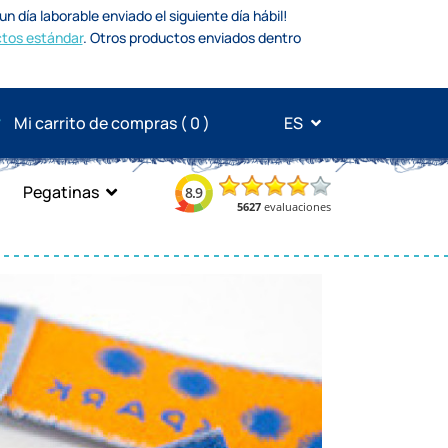
n día laborable enviado el siguiente día hábil!
tos estándar
.
Otros productos enviados dentro
Mi carrito de compras (
0
)
ES
Pegatinas