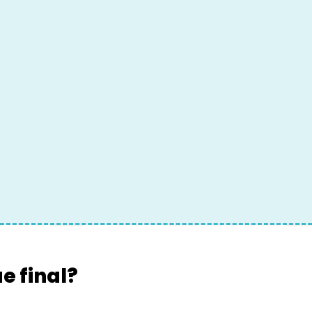
do
4. Elige el colo
e final?