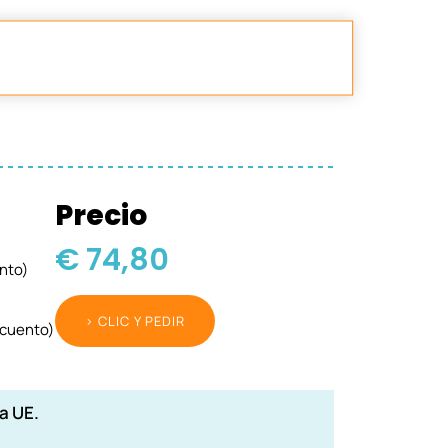
Precio
€ 74,80
nto)
> CLIC Y PEDIR
cuento)
a UE.