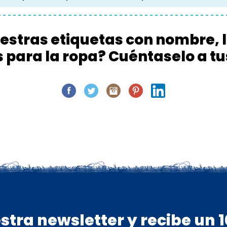
stras etiquetas con nombre, la
s para la ropa? Cuéntaselo a t
stra newsletter y recibe un