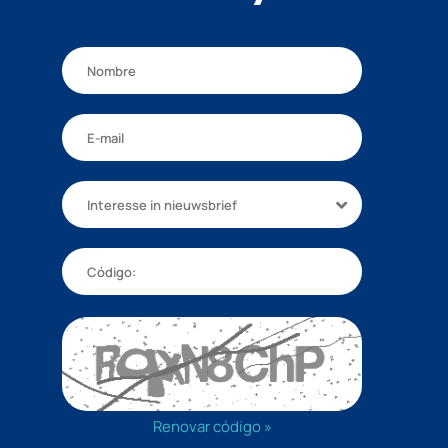
Interesse in nieuwsbrief
Renovar código »