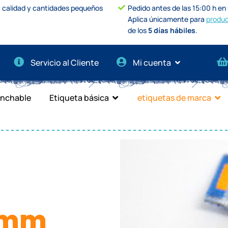
a calidad y cantidades pequeños
Pedido antes de las 15:00 h en u
Aplica únicamente para
produc
de los
5 días hábiles
.
Servicio al Cliente
Mi cuenta
anchable
Etiqueta básica
etiquetas de marca
5mm