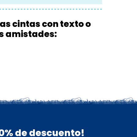
s cintas con texto o
us amistades:
 10% de descuento!