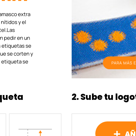
damasco extra
nítidos y el
tel.Las
n pedir en un
s etiquetas se
ue se corten y
e etiqueta se
PARA MÁS E
iqueta
2. Sube tu logo
AÑ