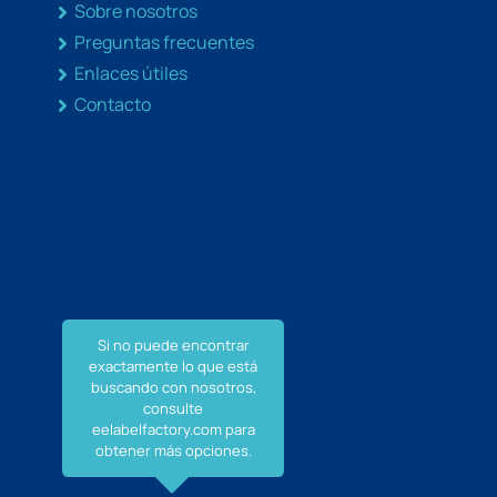
Sobre nosotros
Preguntas frecuentes
Enlaces útiles
Contacto
Si no puede encontrar
exactamente lo que está
buscando con nosotros,
consulte
eelabelfactory.com para
obtener más opciones.