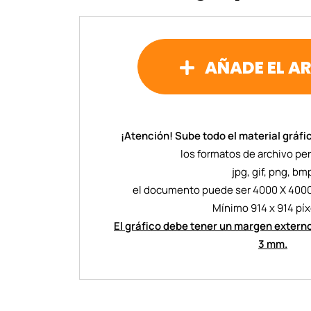
AÑADE EL A
¡Atención! Sube todo el material gráfi
los formatos de archivo pe
jpg, gif, png, bm
el documento puede ser 4000 X 400
Mínimo 914 x 914 píx
El gráfico debe tener un margen extern
3 mm.