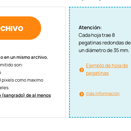
RCHIVO
Atención:
Cada hoja trae 8
pegatinas redondas de
un diámetro de 35 mm.
co en un mismo archivo.
rmitido son:
Ejemplo de hoja de
p
pegatinas
0 pixels como maximo
eles.
más información
o (sangrado) de al menos