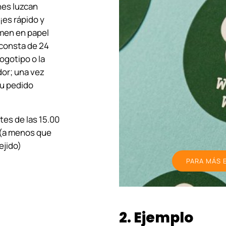
nes luzcan
¡es rápido y
imen en papel
 consta de 24
ogotipo o la
dor; una vez
tu pedido
tes de las 15.00
e (a menos que
ejido)
PARA MÁS 
2. Ejemplo