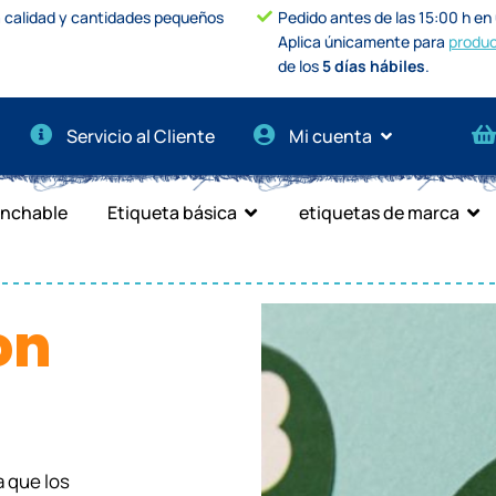
a calidad y cantidades pequeños
Pedido antes de las 15:00 h en u
Aplica únicamente para
produc
de los
5 días hábiles
.
Servicio al Cliente
Mi cuenta
anchable
Etiqueta básica
etiquetas de marca
on
a que los