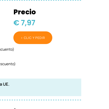
Precio
€ 7,97
> CLIC Y PEDIR
scuento)
scuento)
a UE.