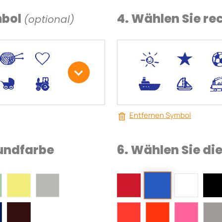
mbol
4. Wählen Sie re
(optional)
W
U
*
V
R
M
.
<
Entfernen Symbol
rundfarbe
6. Wählen Sie di