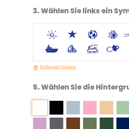
3. Wählen Sie links ein Sy
*
V
C
+
.
<
;
S
Entfernen Symbol
5. Wählen Sie die Hinterg