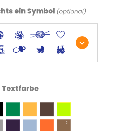
chts ein Symbol
(optional)
C
+
W
U
;
S
R
M
e Textfarbe