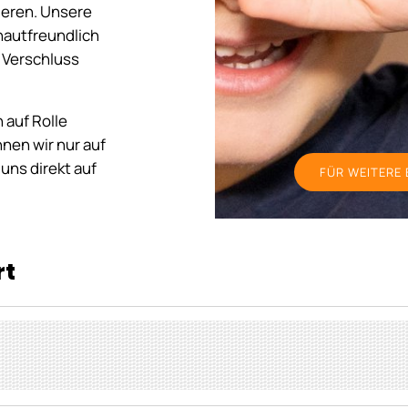
ieren. Unsere
hautfreundlich
 Verschluss
 auf Rolle
nnen wir nur auf
uns direkt auf
FÜR WEITERE 
rt